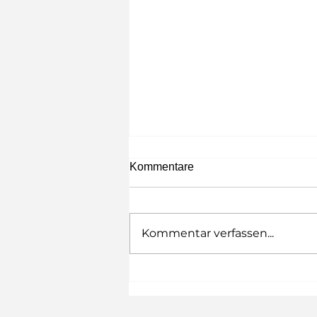
Kommentare
Kommentar verfassen...
Website - aus alt wird neu -
wie läuft das eigentlich?