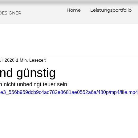
Home
Leistungsportfolio
DESIGNER
uli 2020
1 Min. Lesezeit
nd günstig
nicht unbedingt teuer sein. 
/2cd7e3_556b959dcb9c4ac782e8681ae0552a6a/480p/mp4/file.mp4